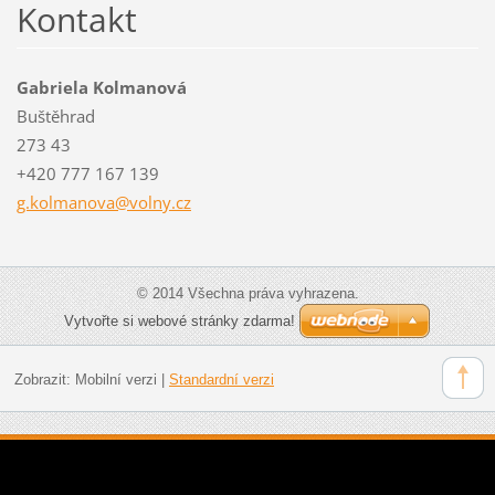
Kontakt
Gabriela Kolmanová
Buštěhrad
273 43
+420 777 167 139
g.kolman
ova@voln
y.cz
© 2014 Všechna práva vyhrazena.
Vytvořte si webové stránky zdarma!
Zobrazit:
Mobilní verzi
|
Standardní verzi