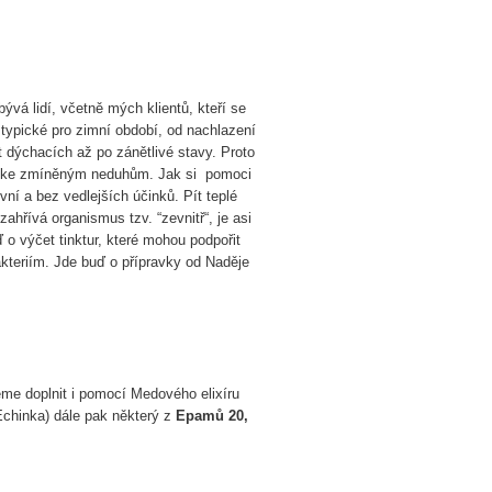
bývá lidí, včetně mých klientů, kteří se
typické pro zimní období, od nachlazení
 dýchacích až po zánětlivé stavy. Proto
dy ke zmíněným neduhům. Jak si pomoci
ivní a bez vedlejších účinků. Pít teplé
 zahřívá organismus tzv. “zevnitř“, je asi
o výčet tinktur, které mohou podpořit
akteriím. Jde buď o přípravky od Naděje
me doplnit i pomocí Medového elixíru
 Echinka) dále pak některý z
Epamů 20,