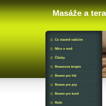
Masáže a tera
Co vlastně nabízím
Něco o mně
Články
Bowenova terapie
Bowen pro lidi
Bowen pro psy
Bowen pro koně
Reiki