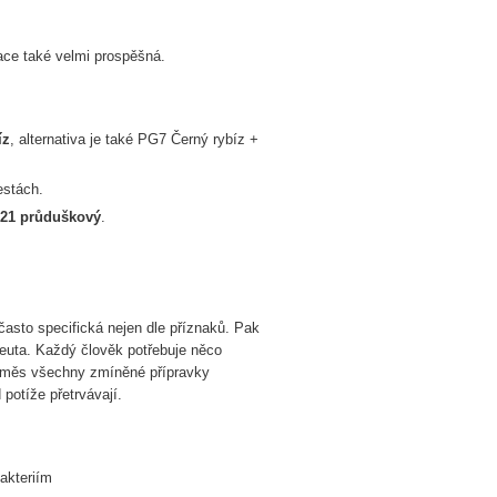
lace také velmi prospěšná.
íz
, alternativa je také PG7 Černý rybíz +
estách.
21 průduškový
.
 často specifická nejen dle příznaků. Pak
apeuta. Každý člověk potřebuje něco
Vesměs všechny zmíněné přípravky
potíže přetrvávají.
akteriím