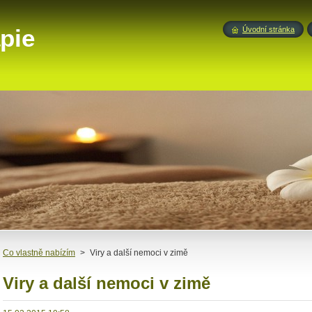
pie
Úvodní stránka
Co vlastně nabízím
>
Viry a další nemoci v zimě
Viry a další nemoci v zimě