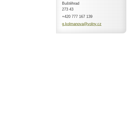
Buštěhrad
273 43
+420 777 167 139
g.kolman
ova@voln
y.cz