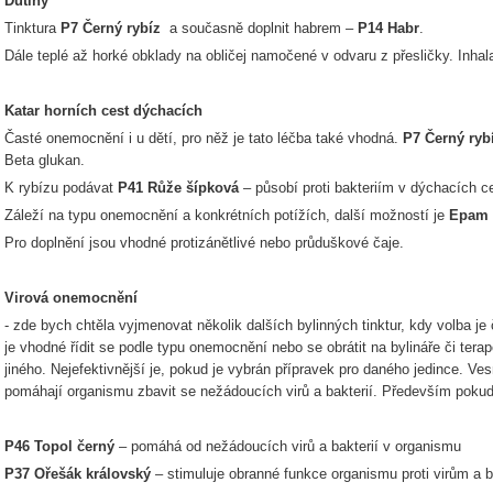
Dutiny
Tinktura
P7 Černý rybíz
a současně doplnit habrem –
P14 Habr
.
Dále teplé až horké obklady na obličej namočené v odvaru z přesličky. Inha
Katar horních cest dýchacích
Časté onemocnění i u dětí, pro něž je tato léčba také vhodná.
P7 Černý ryb
Beta glukan.
K rybízu podávat
P41 Růže šípková
– působí proti bakteriím v dýchacích c
Záleží na typu onemocnění a konkrétních potížích, další možností je
Epam 
Pro doplnění jsou vhodné protizánětlivé nebo průduškové čaje.
Virová onemocnění
- zde bych chtěla vyjmenovat několik dalších bylinných tinktur, kdy volba je
je vhodné řídit se podle typu onemocnění nebo se obrátit na bylináře či ter
jiného. Nejefektivnější je, pokud je vybrán přípravek pro daného jedince. 
pomáhají organismu zbavit se nežádoucích virů a bakterií. Především pokud 
P46 Topol černý
– pomáhá od nežádoucích virů a bakterií v organismu
P37 Ořešák královský
– stimuluje obranné funkce organismu proti virům a b