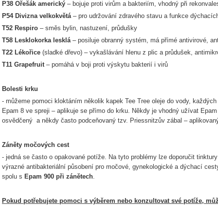
P38 Ořešák americký
– bojuje proti virům a bakteriím, vhodný při rekonval
P54 Divizna velkokvětá
– pro udržování zdravého stavu a funkce dýchacíc
T52 Respiro
– směs bylin, nastuzení, průdušky
T58 Lesklokorka lesklá
– posiluje obranný systém, má přímé antivirové, anti
T22 Lékořice
(sladké dřevo) – vykašlávání hlenu z plic a průdušek, antimik
T11 Grapefruit
– pomáhá v boji proti výskytu bakterií i virů
Bolesti krku
- můžeme pomoci kloktáním několik kapek Tee Tree oleje do vody, každých 
Epam 8 ve spreji – aplikuje se přímo do krku. Někdy je vhodný užívat Epam
osvědčený a někdy často podceňovaný tzv. Priessnitzův zábal – aplikovaný
Záněty močových cest
- jedná se často o opakované potíže. Na tyto problémy lze doporučit tinktur
výrazné antibakteriální působení pro močové, gynekologické a dýchací cesty
spolu s
Epam 900 při zánětech
.
Pokud potřebujete pomoci s výběrem nebo konzultovat své potíže, může