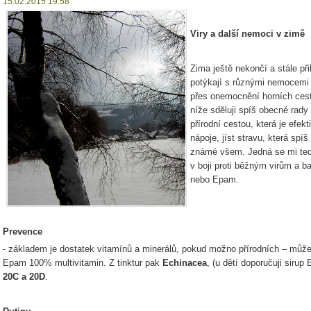
15.02.2015 19:58
Viry a další nemoci v zimě
Zima ještě nekončí a stále při
potýkají s různými nemocemi 
přes onemocnění horních cest
níže sděluji spíš obecné ra
přírodní cestou, která je efekt
nápoje, jíst stravu, která spíš
známé všem. Jedná se mi teď 
v boji proti běžným virům a b
nebo Epam.
Prevence
- základem je dostatek vitamínů a minerálů, pokud možno přírodních – může
Epam 100% multivitamin. Z tinktur pak
Echinacea
, (u dětí doporučuji sirup
20C a 20D
.