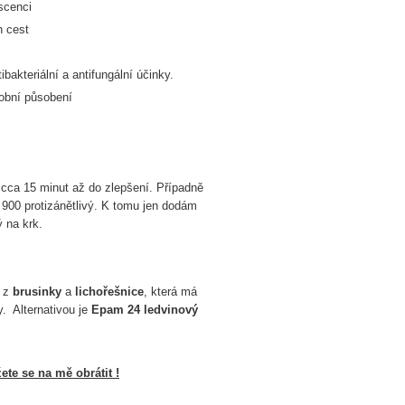
escenci
h cest
bakteriální a antifungální účinky.
robní působení
cca 15 minut až do zlepšení. Případně
 900 protizánětlivý. K tomu jen dodám
 na krk.
y z
brusinky
a
lichořešnice
, která má
. Alternativou je
Epam 24 ledvinový
te se na mě obrátit !